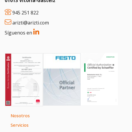
01013 Vitoria-Gasteiz
945 251 822
arizti@arizti.com
Síguenos en
Nosotros
Servicios